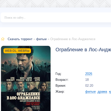
Скачать торрент
»
фильм
» Ограбление в Лос-Анджелесе
Ограбление в Лос-Андже
WEB-DL, WEBRip
Год:
2026
Возраст:
18
Время:
02:20
Жанр:
фильм
драма
к