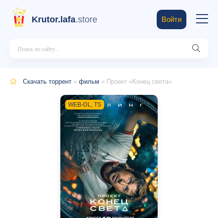
Krutor.lafa
.store
Войти
Скачать торрент
»
фильм
» Проект «Конец света»
WEB-DL, TS