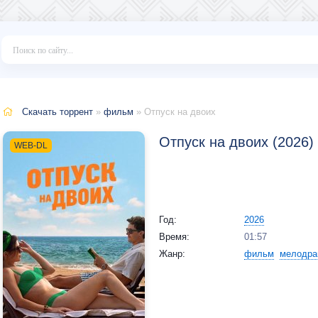
Скачать торрент
»
фильм
» Отпуск на двоих
Отпуск на двоих (2026)
WEB-DL
Год:
2026
Время:
01:57
Жанр:
фильм
мелодра