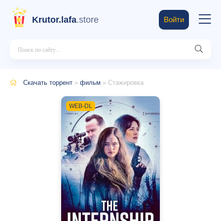
Krutor.lafa
.store
Войти
Скачать торрент
»
фильм
» Стажировка
WEB-DL