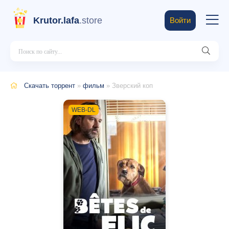
Krutor.lafa
.store
Войти
Скачать торрент
»
фильм
» Зверский коп
WEB-DL