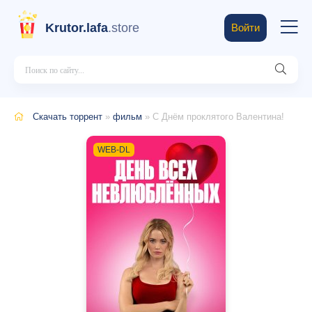
Krutor.lafa
.store
Войти
Скачать торрент
»
фильм
» С Днём проклятого Валентина!
WEB-DL