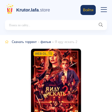
Krutor.lafa
.store
Войти
Скачать торрент
»
фильм
» Я иду искать 2
WEB-DL, TS