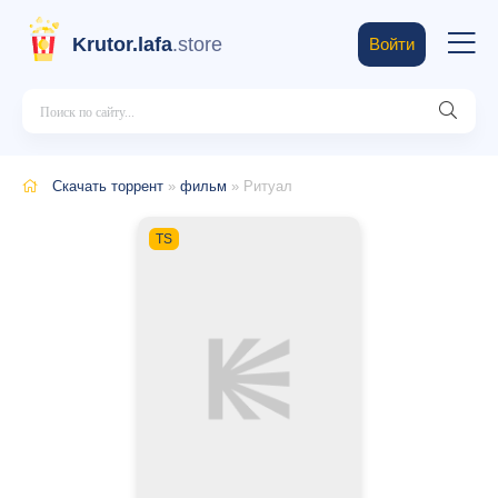
Krutor.lafa
.store
Войти
Скачать торрент
»
фильм
» Ритуал
TS