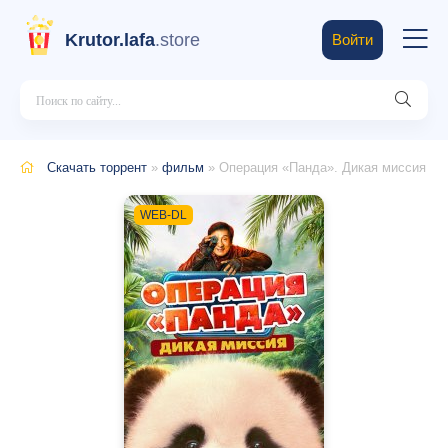
Krutor.lafa
.store
Войти
Скачать торрент
»
фильм
» Операция «Панда». Дикая миссия
WEB-DL