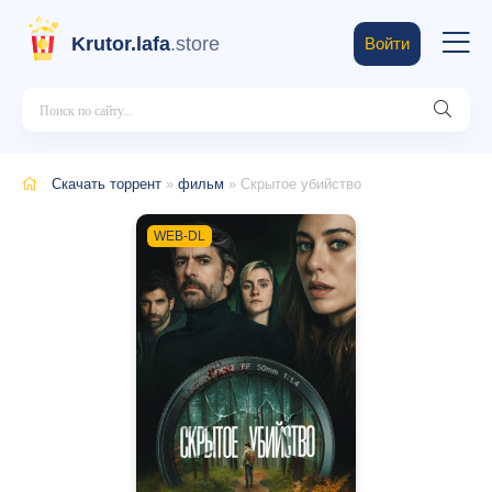
Krutor.lafa
.store
Войти
Скачать торрент
»
фильм
» Скрытое убийство
WEB-DL