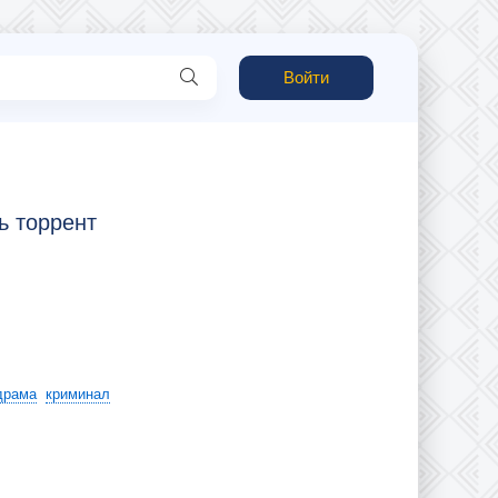
Войти
ь торрент
драма
криминал