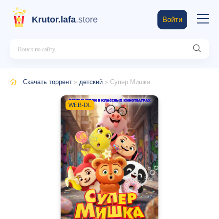
Krutor.lafa
.store
Войти
Скачать торрент
»
детский
» Супер Мишка
WEB-DL