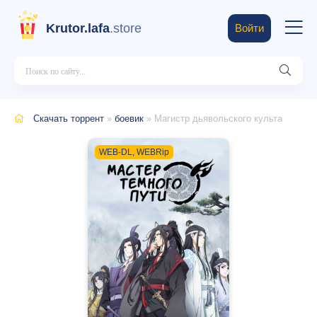
Krutor.lafa
.store
Войти
Скачать торрент
»
боевик
» Магистр дьявольского культа
WEB-DL, WEBRip