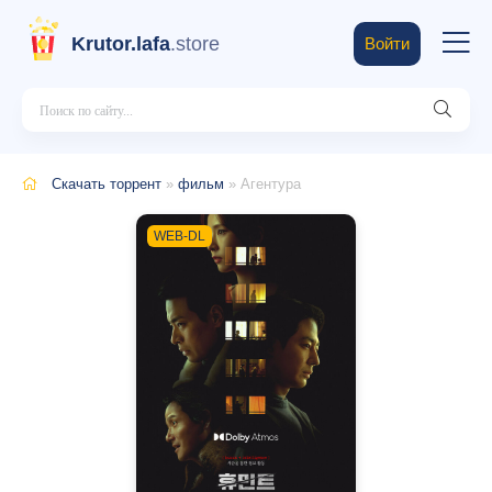
Krutor.lafa
.store
Войти
Скачать торрент
»
фильм
» Агентура
WEB-DL