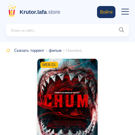
Krutor.lafa
.store
Войти
Скачать торрент
»
фильм
» Наживка
WEB-DL